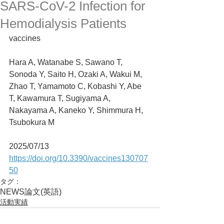
SARS-CoV-2 Infection for
Hemodialysis Patients
vaccines
Hara A, Watanabe S, Sawano T, 
Sonoda Y, Saito H, Ozaki A, Wakui M, 
Zhao T, Yamamoto C, Kobashi Y, Abe 
T, Kawamura T, Sugiyama A, 
Nakayama A, Kaneko Y, Shimmura H, 
Tsubokura M
2025/07/13
https://doi.org/10.3390/vaccines130707
50
タグ：
NEWS
論文(英語)
活動実績