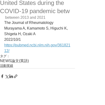
United States during the
COVID-19 pandemic betw
 between 2013 and 2021
The Journal of Rheumatology
Murayama A, Kamamoto S, Higuchi K, 
Shigeta H, Ozaki A
2022/10/1
https://pubmed.ncbi.nlm.nih.gov/361821
12/
タグ：
NEWS
論文(英語)
活動実績
コメント