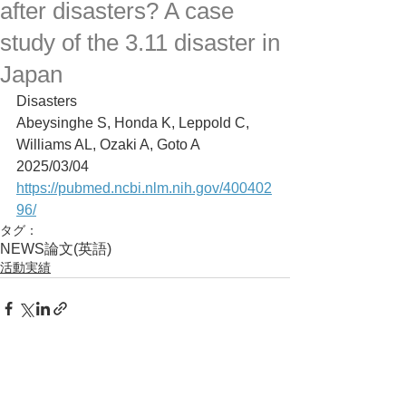
after disasters? A case
study of the 3.11 disaster in
Japan
Disasters
Abeysinghe S, Honda K, Leppold C, 
Williams AL, Ozaki A, Goto A
2025/03/04
https://pubmed.ncbi.nlm.nih.gov/400402
96/
タグ：
NEWS
論文(英語)
活動実績
コメント