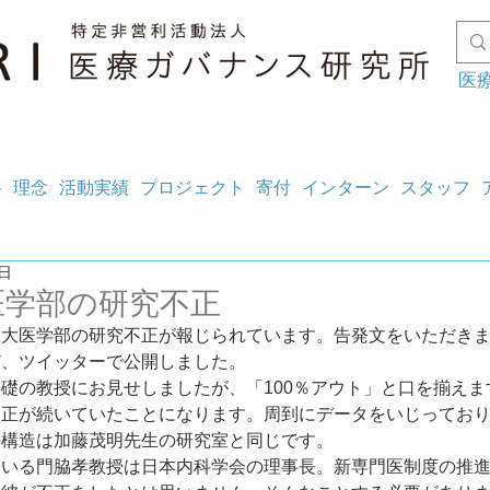
医
料
理念
活動実績
プロジェクト
寄付
インターン
スタッフ
2日
医学部の研究不正
東大医学部の研究不正が報じられています。告発文をいただき
ど、ツイッターで公開しました。
礎の教授にお見せしましたが、「100％アウト」と口を揃えま
不正が続いていたことになります。周到にデータをいじってお
の構造は加藤茂明先生の研究室と同じです。
ている門脇孝教授は日本内科学会の理事長。新専門医制度の推