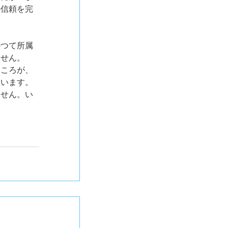
の信頼を完
かつて所属
ません。
ところが、
思います。
ません。い