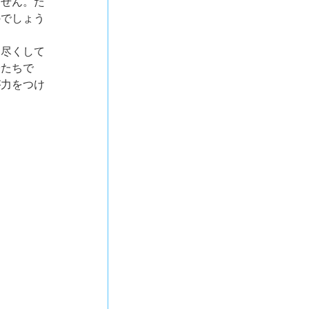
ません。た
のでしょう
を尽くして
子たちで
が力をつけ