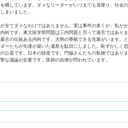
態を晒しています。ダメなリーダーがいつまでも居座り、社会
てしまいました。
部が全てダメなわけではありません。実は事件の多くが、私が
三内科です。東大医学部問題は三内問題と言って過言ではあり
本最古の伝統ある内科です。大勢の尊敬できる先輩がいます。
ーダーたちが先達が築いた遺産を駄目にしました。恥ずかしく
会の公器です。日本の財産です。門脇さんたちの私物ではあり
真摯な議論が必要です。医師の自律が問われています。