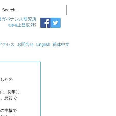
療ガバナンス研究所
上昌広SNS
理事長
アクセス
お問合せ
English
简体中文
ましたの
す。長年に
り、悪質で
進の中核で