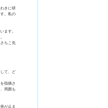
いわきに研
ます。私の
思います。
す。
場さちこ先
たして、ど
正を指摘さ
て、周囲も
告発が止ま