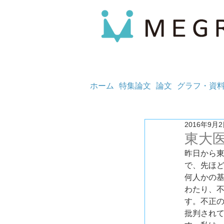
ホーム
特集論文
論文
グラフ・資
2016年9月
東大
昨日から
で、先ほ
何人かの基
わたり、
す。不正
批判され