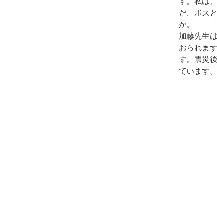
す。私は
だ、ボス
か。
加藤先生
おられま
す。震災
ています