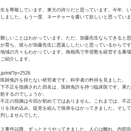
先生を尊敬しています。東大の誇りだと思っています。今年、
設しました。もう一度、ネーチャーを書いて欲しいと思ってい
、難しいことはわかっています。ただ、加藤先生ならできると
子が育ち、彼らが加藤先生に恩返ししたいと思っているからで
は地域の方々もわかっています。南相馬で学習塾を経営する番
をご紹介します。
g.jp/mt/?p=2526
は医師免許を持たない研究者です。科学者の矜持を見ました。
以下不正を指摘された四名は、医師免許を持つ臨床医です。果
対処するのでしょうか。
、不正の指摘は今回が初めてではありません。これまでは、不
黙りを決め込み、徒党を組んで保身をはかってきました。そし
批判しませんでした。
ィス事件以降、ずっとそうやってきました。人心は離れ、内部