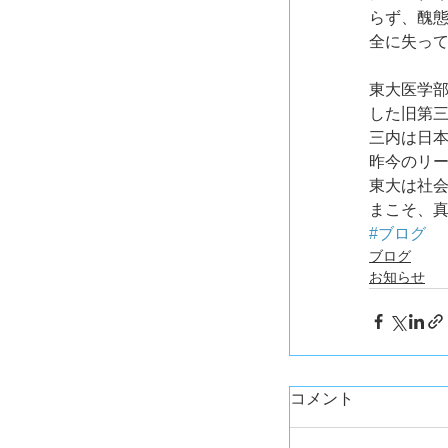
らず、醜
全に失っ
東大医学
した旧第
三内は日
昨今のリ
東大は社
まこそ、
#ブログ
ブログ
お知らせ
コメント