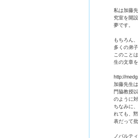
私は加藤
究室を開
夢です。
もちろん
多くの弟
このこと
生の文章
http://med
加藤先生
門脇教授
のように
ちなみに
れても、
表だって
ノバルテ