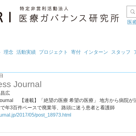
医
料
理念
活動実績
プロジェクト
寄付
インターン
スタッフ
5日
ess Journal
上昌広
ss Journal　 【連載】「絶望の医療 希望の医療」 地方から病院
で年3百件ペースで廃業等、路頭に迷う患者と看護師
journal.jp/2017/05/post_18973.html