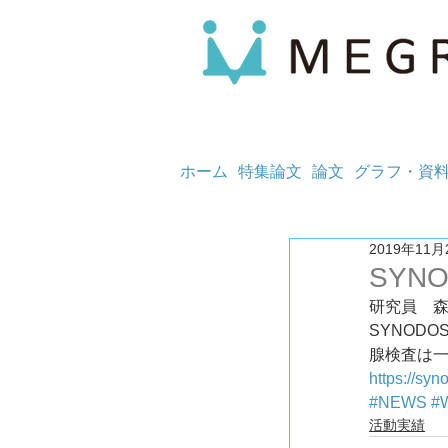
ホーム
特集論文
論文
グラフ・資
2019年11月
SYN
研究員　
SYNOD
腺検査は
https://sy
#NEWS
#
活動実績