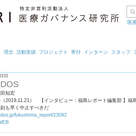
医
料
理念
活動実績
プロジェクト
寄付
インターン
スタッフ
22日
ODOS
森田知宏
OS（2019.11.21）　【インタビュー：福島レポート編集部 】
一刻も早く中止すべきだ
nodos.jp/fukushima_report/23092
WEB