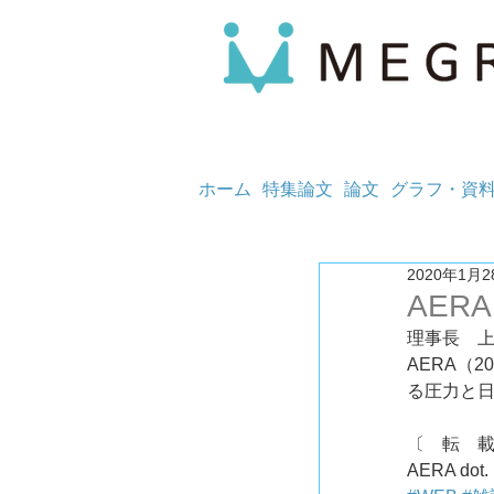
ホーム
特集論文
論文
グラフ・資
2020年1月2
AERA
理事長　
AERA（
る圧力と
〔　転　載　
AERA dot