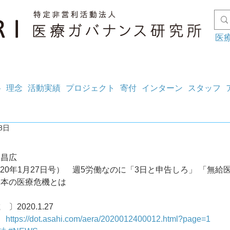
医
料
理念
活動実績
プロジェクト
寄付
インターン
スタッフ
8日
上昌広
2020年1月27日号）　週5労働なのに「3日と申告しろ」 「無給
日本の医療危機とは
〕2020.1.27
.　
https://dot.asahi.com/aera/2020012400012.html?page=1