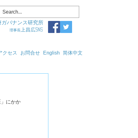
療ガバナンス研究所
上昌広SNS
理事長
アクセス
お問合せ
English
简体中文
医」にかか