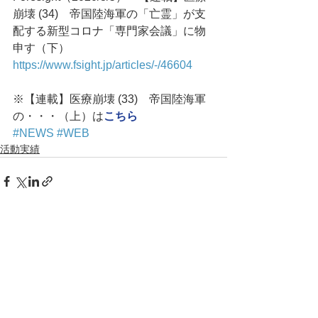
崩壊 (34)　帝国陸海軍の「亡霊」が支
配する新型コロナ「専門家会議」に物
申す（下）
https://www.fsight.jp/articles/-/46604
※【連載】医療崩壊 (33)　帝国陸海軍
の・・・（上）は
こちら
#NEWS
#WEB
活動実績
コメント
コメントを追加…