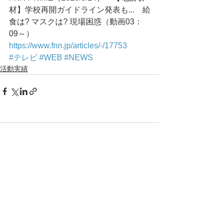
材】学校再開ガイドライン発表も...　給
食は? マスクは? 現場困惑（動画03：
09～）
https://www.fnn.jp/articles/-/17753
#テレビ
#WEB
#NEWS
活動実績
コメント
コメントを追加…