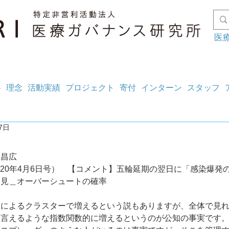
医
料
理念
活動実績
プロジェクト
寄付
インターン
スタッフ
7日
上昌広
2020年4月6日号）　【コメント】五輪延期の翌日に「感染爆発
会見＿オーバーシュートの確率
団によるクラスターで増えるという説もありますが、全体で見
も言えるような指数関数的に増えるというのが公知の事実です