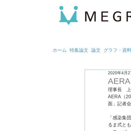
ホーム
特集論文
論文
グラフ・資
2020年4月2
AERA
理事長　
AERA（
面」記者
「感染集
るま式と