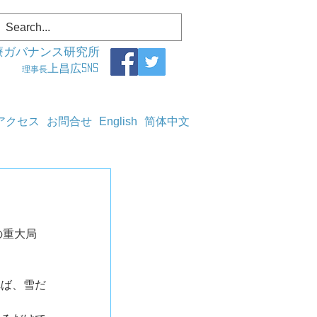
療ガバナンス研究所
上昌広SNS
理事長
アクセス
お問合せ
English
简体中文
の重大局
れば、雪だ
。