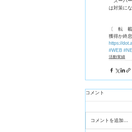
　スーパ
は対策に
〔　転　載　
獲得か終
https://do
#WEB
#N
活動実績
コメント
コメントを追加…