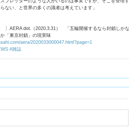
ースプレッダーのような人がいるのは事実ですが、そこを管理
ならない、と世界の多くの識者は考えています」
〕AERA dot.（2020.3.31）　「五輪開催するなら封鎖しか
息か「東京封鎖」の現実味
t.asahi.com/aera/2020033000047.html?page=1
EWS
#雑誌