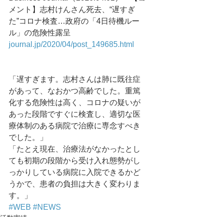
メント】志村けんさん死去、“遅すぎ
た”コロナ検査…政府の「4日待機ルー
ル」の危険性露呈
journal.jp/2020/04/post_149685.html
「遅すぎます。志村さんは肺に既往症
があって、なおかつ高齢でした。重篤
化する危険性は高く、コロナの疑いが
あった段階ですぐに検査し、適切な医
療体制のある病院で治療に専念すべき
でした。」
「たとえ現在、治療法がなかったとし
ても初期の段階から受け入れ態勢がし
っかりしている病院に入院できるかど
うかで、患者の負担は大きく変わりま
す。」
#WEB
#NEWS