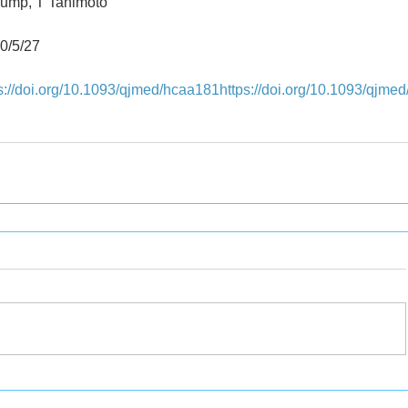
mp, T Tanimoto
/5/27
s://doi.org/10.1093/qjmed/hcaa181https://doi.org/10.1093/qjme