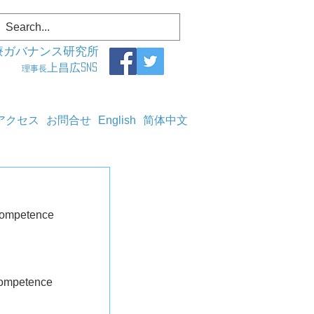
療ガバナンス研究所
上昌広SNS
理事長
アクセス
お問合せ
English
简体中文
ompetence
competence