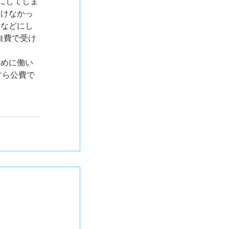
にしてしま
いけなかっ
人などにし
自費で受け
ために働い
すら公費で