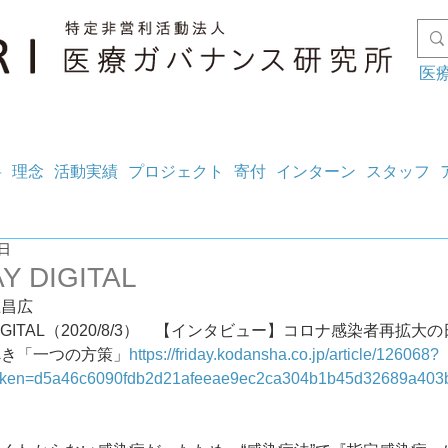
医
料
理念
活動実績
プロジェクト
寄付
インターン
スタッフ
4日
Y DIGITAL
上昌広
 DIGITAL（2020/8/3）　【インタビュー】コロナ感染者再拡大
べき「一つの方策」
https://friday.kodansha.co.jp/article/126068?
oken=d5a46c6090fdb2d21afeeae9ec2ca304b1b45d32689a403