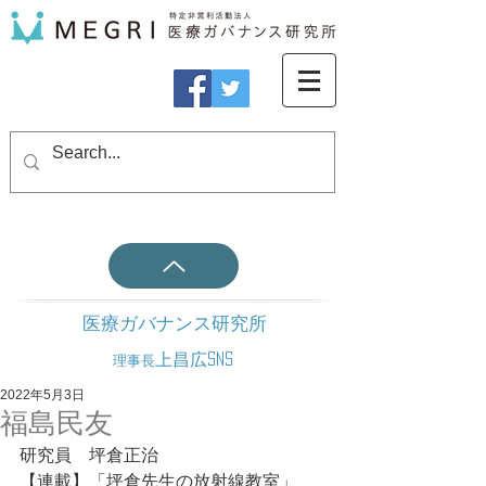
医療ガバナンス研究所
上昌広SNS
理事長
2022年5月3日
福島民友
研究員　坪倉正治
【連載】「坪倉先生の放射線教室」