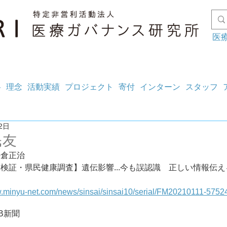
医
料
理念
活動実績
プロジェクト
寄付
インターン
スタッフ
2日
民友
坪倉正治
検証・県民健康調査】遺伝影響...今も誤認識　正しい情報伝える
w.minyu-net.com/news/sinsai/sinsai10/serial/FM20210111-5752
B
新聞