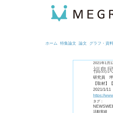
ホーム
特集論文
論文
グラフ・資
2021年1月1
福島
研究員　
【取材】【
2021/1/11
https://ww
タグ：
NEWS
WE
活動実績