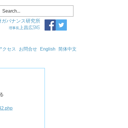
療ガバナンス研究所
上昌広SNS
理事長
アクセス
お問合せ
English
简体中文
	
42.php