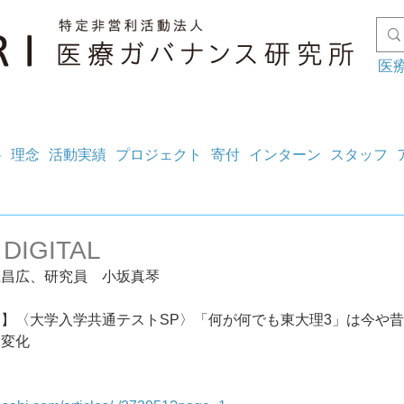
医
料
理念
活動実績
プロジェクト
寄付
インターン
スタッフ
 DIGITAL
上昌広、研究員　小坂真琴
】〈大学入学共通テストSP〉「何が何でも東大理3」は今や
た変化