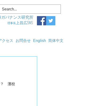
療ガバナンス研究所
上昌広SNS
理事長
アクセス
お問合せ
English
简体中文
昔？　灘校