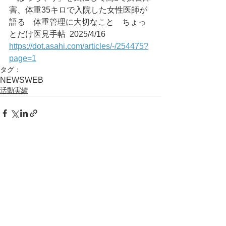
害、体重35キロで入院した女性医師が
語る　体重管理に大切なこと　ちょっ
とだけ医見手帖	2025/4/16
https://dot.asahi.com/articles/-/254475?
page=1
タグ：
NEWS
WEB
活動実績
コメント
コメントを追加…