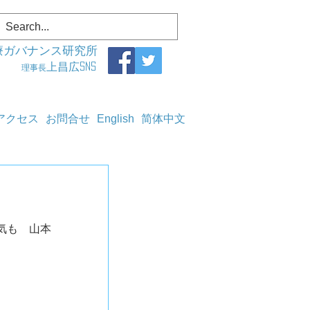
療ガバナンス研究所
上昌広SNS
理事長
アクセス
お問合せ
English
简体中文
気も　山本