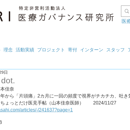
医
料
理念
活動実績
プロジェクト
寄付
インターン
スタッフ
29日
dot.
山本佳奈
学年から「片頭痛」2カ月に一回の頻度で視界がチカチカ、吐き
佳奈医師　ちょっとだけ医見手帖（山本佳奈医師）	2024/11/27
.asahi.com/articles/-/241637?page=1
B