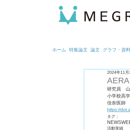
ホーム
特集論文
論文
グラフ・資
2024年11月
AERA 
研究員　
小学校高
https://dot
タグ：
NEWS
WE
活動実績