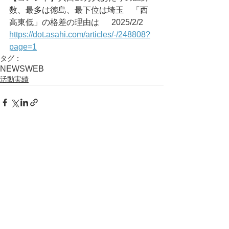
数、最多は徳島、最下位は埼玉　「西
高東低」の格差の理由は	2025/2/2
https://dot.asahi.com/articles/-/248808?
page=1
タグ：
NEWS
WEB
活動実績
コメント
コメントを追加…