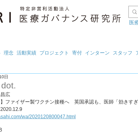
医
料
理念
活動実績
プロジェクト
寄付
インターン
スタッフ
10日
dot.
上昌広
ト】ファイザー製ワクチン接種へ　英国承認も、医師「効きす
心配」	2020.12.9
t.asahi.com/wa/2020120800047.html
B