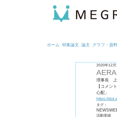
ホーム
特集論文
論文
グラフ・資
2020年12月
AERA 
理事長　
【コメン
https://do
タグ：
NEWS
WE
活動実績