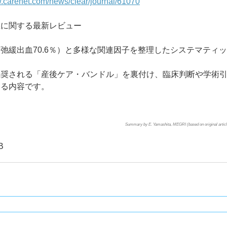
w.carenet.com/news/clear/journal/61070
血に関する最新レビュー
弛緩出血70.6％）と多様な関連因子を整理したシステマティ
推奨される「産後ケア・バンドル」を裏付け、臨床判断や学術
なる内容です。
Summary by E. Yamashita, MEGRI (based on original article
B