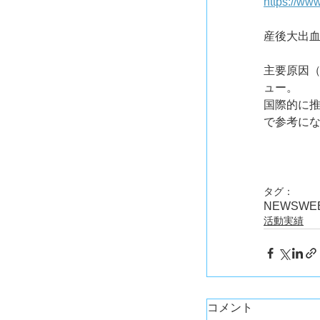
https://ww
産後大出
主要原因（
ュー。
国際的に
で参考に
タグ：
NEWS
WE
活動実績
コメント