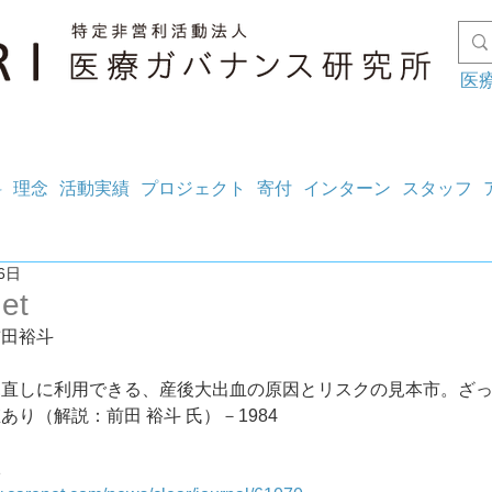
医
料
理念
活動実績
プロジェクト
寄付
インターン
スタッフ
6日
et
前田裕斗
見直しに利用できる、産後大出血の原因とリスクの見本市。ざ
あり（解説：前田 裕斗 氏）－1984
1