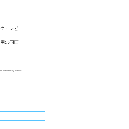
ック・レビ
引用の両面
s authored by others).