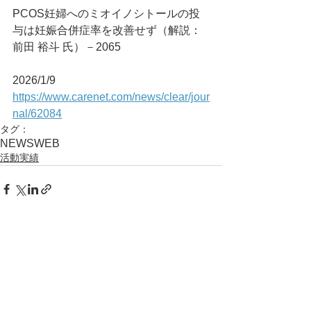
PCOS妊婦へのミオイノシトールの投
与は妊娠合併症率を改善せず（解説：
前田 裕斗 氏）－2065
2026/1/9
https://www.carenet.com/news/clear/jour
nal/62084
タグ：
NEWS
WEB
活動実績
コメント
コメントを追加…