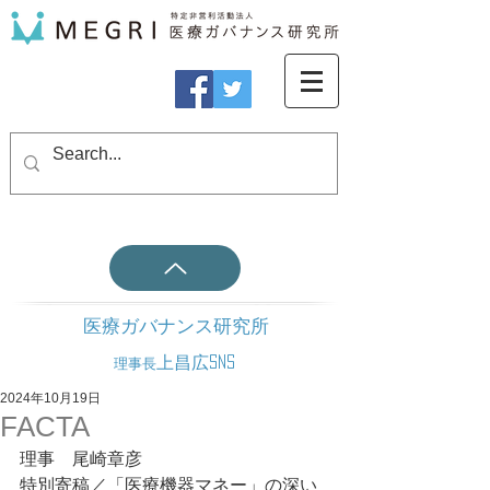
医療ガバナンス研究所
上昌広SNS
理事長
2024年10月19日
FACTA
理事　尾崎章彦
特別寄稿／「医療機器マネー」の深い