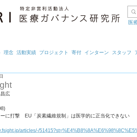
医
料
理念
活動実績
プロジェクト
寄付
インターン
スタッフ
6日
ght
上昌広
8)
ーに打撃　EU「炭素繊維規制」は医学的に正当化できない
ww.fsight.jp/articles/-/51415?st=%E4%B8%8A%E6%98%8C%