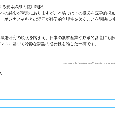
する炭素繊維の使用制限。
クへの懸念が背景にありますが、本稿ではその根拠を医学的視
カーボンナノ材料との混同が科学的合理性を欠くことを明快に
業暴露研究の現状を踏まえ、日本の素材産業や政策的含意にも
デンスに基づく冷静な議論の必要性を論じた一稿です。
Summary by E. Yamashita, MEGRI (based on original article
B