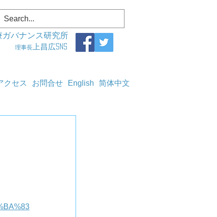
療ガバナンス研究所
上昌広SNS
理事長
アクセス
お問合せ
English
简体中文
E5%BA%83