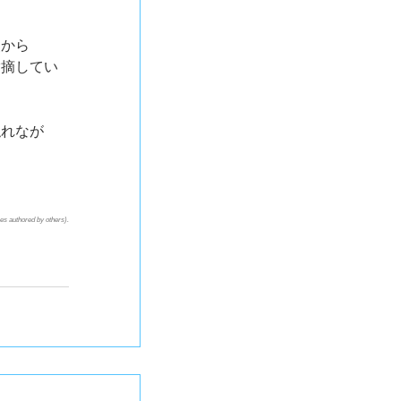
点から
指摘してい
触れなが
s authored by others).