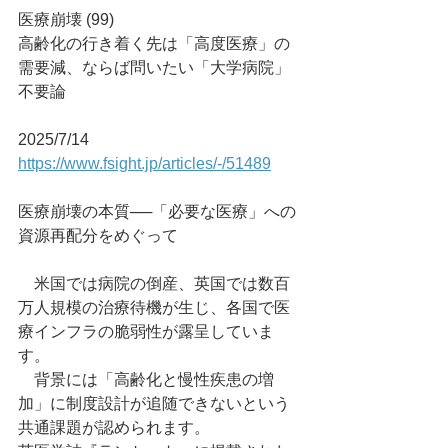
医療崩壊 (99)　
高齢化の行き着く先は「高度医療」の
需要減、ならば問いたい「大学病院」
不要論
2025/7/14
https://www.fsight.jp/articles/-/51489
医療崩壊の本質──「必要な医療」への
資源再配分をめぐって
　米国では病院の倒産、英国では数百
万人規模の治療待機が生じ、各国で医
療インフラの脆弱性が露呈していま
す。
　背景には「高齢化と慢性疾患の増
加」に制度設計が追随できないという
共通課題が認められます。