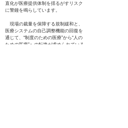
直化が医療提供体制を揺るがすリスク
に警鐘を鳴らしています。
　現場の裁量を保障する規制緩和と、
医療システムの自己調整機能の回復を
通じて、“制度のための医療”から“人の
ための医療”への転換が求められている
と論考は結んでいます。
Summary by E. Yamashita, MEGRI (based on original articles authored by others).
タグ：
NEWS
WEB
活動実績