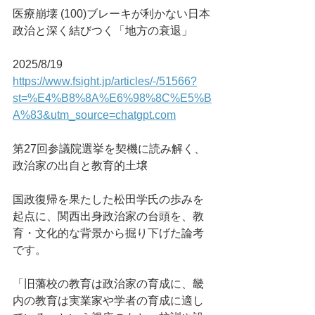
医療崩壊 (100)ブレーキが利かない日本
政治と深く結びつく「地方の衰退」
2025/8/19
https://www.fsight.jp/articles/-/51566?
st=%E4%B8%8A%E6%98%8C%E5%B
A%83&utm_source=chatgpt.com
第27回参議院選挙を契機に読み解く、
政治家の出自と教育的土壌
国政復帰を果たした松田学氏の歩みを
起点に、関西出身政治家の台頭を、教
育・文化的な背景から掘り下げた論考
です。
「旧藩校の教育は政治家の育成に、畿
内の教育は実業家や学者の育成に適し