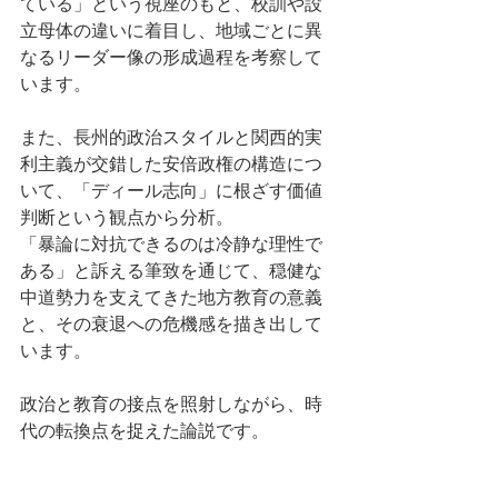
ている」という視座のもと、校訓や設
立母体の違いに着目し、地域ごとに異
なるリーダー像の形成過程を考察して
います。
また、長州的政治スタイルと関西的実
利主義が交錯した安倍政権の構造につ
いて、「ディール志向」に根ざす価値
判断という観点から分析。
「暴論に対抗できるのは冷静な理性で
ある」と訴える筆致を通じて、穏健な
中道勢力を支えてきた地方教育の意義
と、その衰退への危機感を描き出して
います。
政治と教育の接点を照射しながら、時
代の転換点を捉えた論説です。