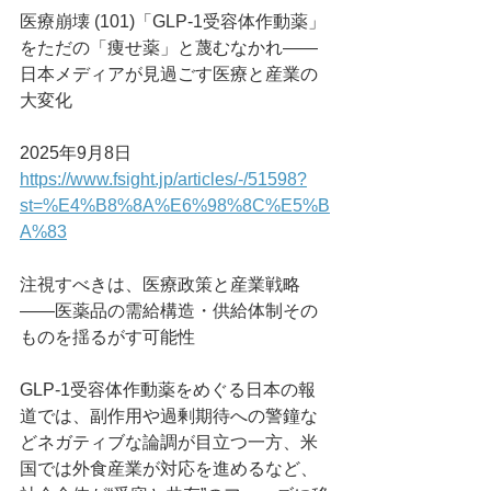
医療崩壊 (101)「GLP-1受容体作動薬」
をただの「痩せ薬」と蔑むなかれ――
日本メディアが見過ごす医療と産業の
大変化
2025年9月8日
https://www.fsight.jp/articles/-/51598?
st=%E4%B8%8A%E6%98%8C%E5%B
A%83
注視すべきは、医療政策と産業戦略
――医薬品の需給構造・供給体制その
ものを揺るがす可能性
GLP-1受容体作動薬をめぐる日本の報
道では、副作用や過剰期待への警鐘な
どネガティブな論調が目立つ一方、米
国では外食産業が対応を進めるなど、