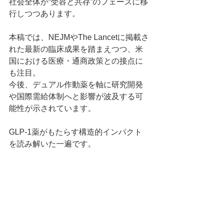
社会全体が“受容と共存”のフェーズに移
行しつつあります。
本稿では、NEJMやThe Lancetに掲載さ
れた最新の臨床成果を踏まえつつ、米
国における医療・通商政策との接点に
も注目。
今後、デュアル作動薬を軸に研究開発
や国際需給体制へと影響が波及する可
能性が示されています。
GLP-1薬がもたらす構造的インパクト
を読み解いた一遍です。
Summary by E. Yamashita, MEGRI (based on original articles authored by others).
タグ：
NEWS
WEB
活動実績