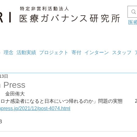
医
料
理念
活動実績
プロジェクト
寄付
インターン
スタッフ
13日
h Press
ン　金田侑大
「海外
thpress.jp/2021/12/post-4074.html
B