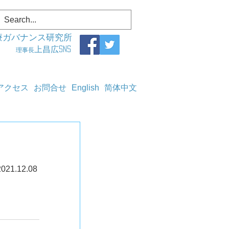
療ガバナンス研究所
上昌広SNS
理事長
アクセス
お問合せ
English
简体中文
でコロナ感染者になると日本にいつ帰れるのか」問題の実態	2021.12.08