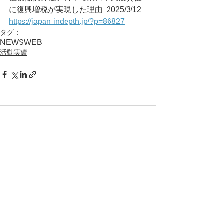
に復興増税が実現した理由	2025/3/12
https://japan-indepth.jp/?p=86827
タグ：
NEWS
WEB
活動実績
コメント
コメントを追加…