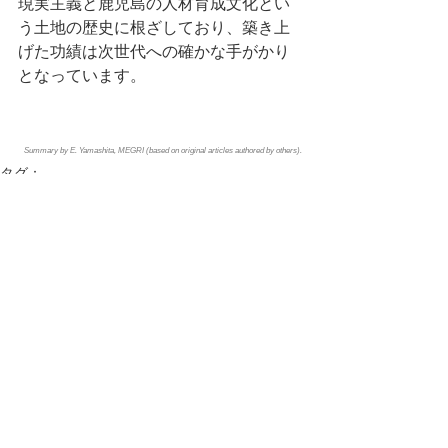
現実主義と鹿児島の人材育成文化とい
う土地の歴史に根ざしており、築き上
げた功績は次世代への確かな手がかり
となっています。
Summary by E. Yamashita, MEGRI (based on original articles authored by others).
タグ：
NEWS
WEB
活動実績
コメント
コメントを追加…