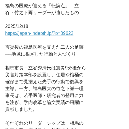
福島の医療が迎える「転換点」：立
谷・竹之下両リーダーが遺したもの
2025/12/18
https://japan-indepth.jp/?p=89622
震災後の福島医療を支えた二人の足跡
──地域に根ざした行動と人づくり
相馬市長・立谷秀清氏は震災9分後から
災害対策本部を設置し、住居や棺桶の
確保まで見据えた先手の行動で復興を
主導。一方、福島医大の竹之下誠一理
事長は、若手医師・研究者の登用に力
を注ぎ、学内改革と論文実績の飛躍に
貢献しました。
それぞれのリーダーシップは、相馬の