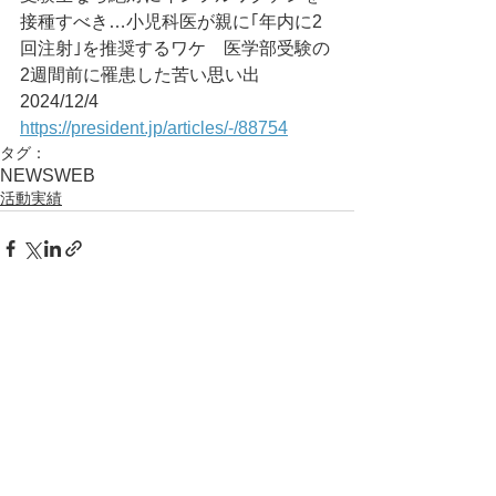
接種すべき…小児科医が親に｢年内に2
回注射｣を推奨するワケ　医学部受験の
2週間前に罹患した苦い思い出	
2024/12/4
https://president.jp/articles/-/88754
タグ：
NEWS
WEB
活動実績
コメント
コメントを追加…