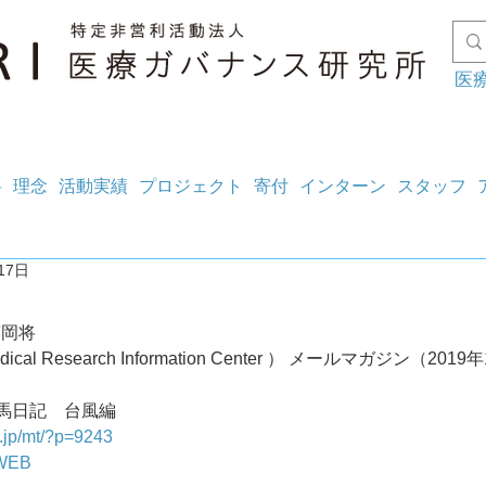
医
料
理念
活動実績
プロジェクト
寄付
インターン
スタッフ
17日
藤岡将
ical Research Information Center ） メールマガジン（2019
7 相馬日記　台風編
g.jp/mt/?p=9243
WEB