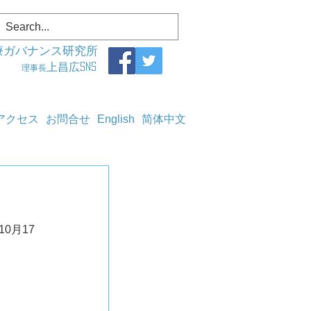
療ガバナンス研究所
上昌広SNS
理事長
アクセス
お問合せ
English
简体中文
年10月17