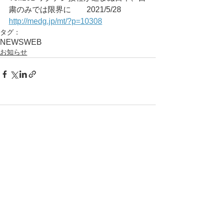
粛のみでは限界に	2021/5/28
http://medg.jp/mt/?p=10308
タグ：
NEWS
WEB
お知らせ
コメント
コメントを追加…