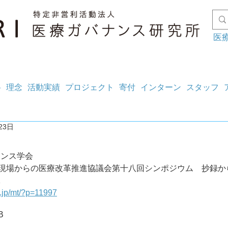
医
料
理念
活動実績
プロジェクト
寄付
インターン
スタッフ
23日
ナンス学会
211 現場からの医療改革推進協議会第十八回シンポジウム　抄録から(
1
g.jp/mt/?p=11997
B