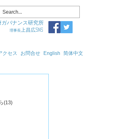
療ガバナンス研究所
上昌広SNS
理事長
アクセス
お問合せ
English
简体中文
13)	