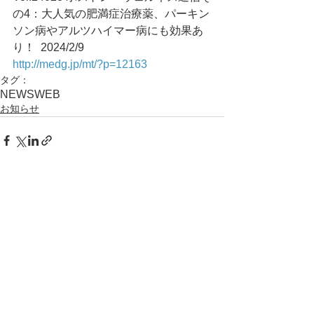
の4：大人気の肥満症治療薬、パーキン
ソン病やアルツハイマー病にも効果あ
り！	2024/2/9
http://medg.jp/mt/?p=12163
タグ：
NEWS
WEB
お知らせ
コメント
コメントを追加…