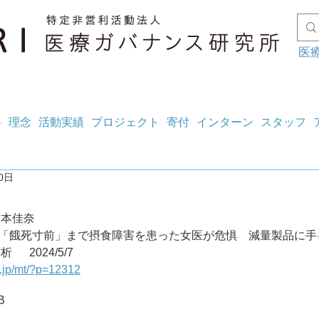
医
料
理念
活動実績
プロジェクト
寄付
インターン
スタッフ
0日
山本佳奈
4084 「餓死寸前」まで摂食障害を患った女医が危惧　減量製品に手
代の最新分析	2024/5/7
g.jp/mt/?p=12312
B