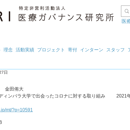
医
料
理念
活動実績
プロジェクト
寄付
インターン
スタッフ
27日
ン　金田侑大
 エディンバラ大学で出会ったコロナに対する取り組み	2021年10月27
g.jp/mt/?p=10591
B