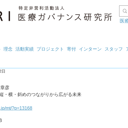
医
料
理念
活動実績
プロジェクト
寄付
インターン
スタッフ
2日
崎章彦
105 縦・横・斜めのつながりから広がる未来
g.jp/mt/?p=13168
B