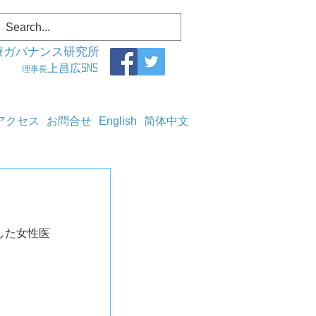
療ガバナンス研究所
上昌広SNS
理事長
アクセス
お問合せ
English
简体中文
院した女性医