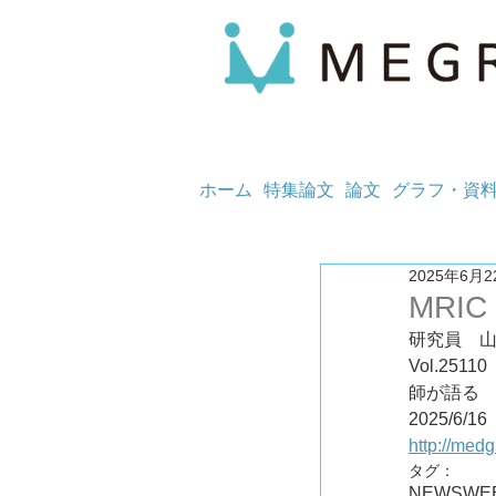
ホーム
特集論文
論文
グラフ・資
2025年6月2
MRIC
研究員　
Vol.2
師が語る
2025/6/16
http://med
タグ：
NEWS
WE