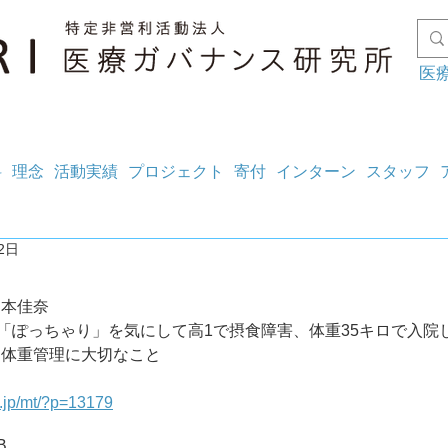
医
料
理念
活動実績
プロジェクト
寄付
インターン
スタッフ
2日
山本佳奈
5110 「ぽっちゃり」を気にして高1で摂食障害、体重35キロで入
　体重管理に大切なこと
g.jp/mt/?p=13179
B