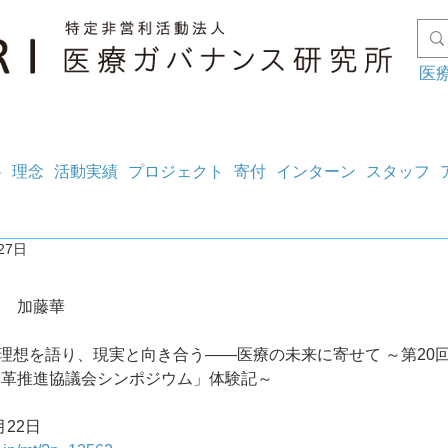
医
料
理念
活動実績
プロジェクト
寄付
インターン
スタッフ
27日
ン　加藤華
5242 理想を語り、現実と向き合う――医療の未来に寄せて ～第20
改革推進協議会シンポジウム」体験記～
月22日