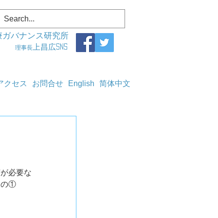
療ガバナンス研究所
上昌広SNS
理事長
アクセス
お問合せ
English
简体中文
何が必要な
その①