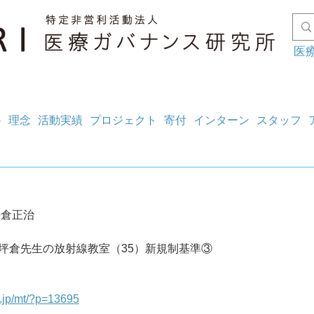
医
料
理念
活動実績
プロジェクト
寄付
インターン
スタッフ
坪倉正治
048 坪倉先生の放射線教室（35）新規制基準③
g.jp/mt/?p=13695