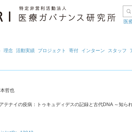
医
料
理念
活動実績
プロジェクト
寄付
インターン
スタッフ
谷本哲也
6097 アテナイの疫病：トゥキュディデスの記録と古代DNA ～知ら
～