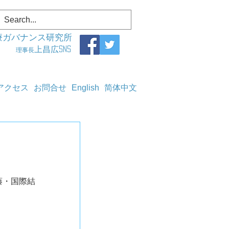
療ガバナンス研究所
上昌広SNS
理事長
アクセス
お問合せ
English
简体中文
葛藤・国際結