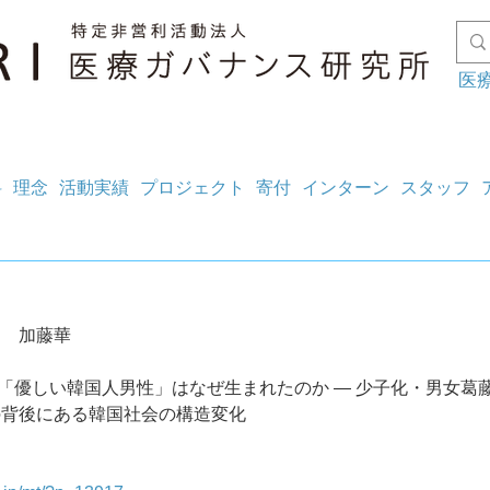
医
料
理念
活動実績
プロジェクト
寄付
インターン
スタッフ
ン　加藤華
6121 「優しい韓国人男性」はなぜ生まれたのか ― 少子化・男女
の背後にある韓国社会の構造変化