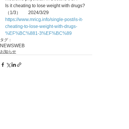
Is it cheating to lose weight with drugs?
（1/3）	2024/3/29
https://www.mricg.info/single-post/is-it-
cheating-to-lose-weight-with-drugs-
%EF%BC%881-3%EF%BC%89
タグ：
NEWS
WEB
お知らせ
コメント
コメントを追加…