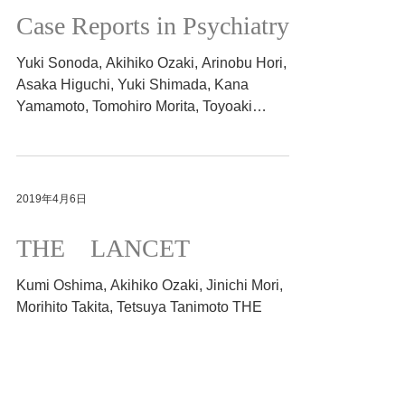
2019年4月8日
Case Reports in Psychiatry
Yuki Sonoda, Akihiko Ozaki, Arinobu Hori,
Asaka Higuchi, Yuki Shimada, Kana
Yamamoto, Tomohiro Morita, Toyoaki
Sawano, Claire Leppold,...
2019年4月6日
THE LANCET
Kumi Oshima, Akihiko Ozaki, Jinichi Mori,
Morihito Takita, Tetsuya Tanimoto THE
LANCET（2019/4/6） Entrance examination
misogyny in...