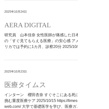
Summary by E. Yamashita, MEGRI (based
地域に溶け込み、専攻医の支援のもとで成長
on original articles authored by others).
する研修医からは、学ぶ喜びが溢れていまし
2025年10月24日
た。 協力型研修が広げる地域医療の可能性
を描いた訪問記です。 Summary by E.
AERA DIGITAL
Yamashita, MEGRI (based on original
articles authored by others).
研究員 山本佳奈 女性医師が痛感した日本
の「すぐ見てもらえる医療」の安心感 アメ
リカでは予約に1カ月、診察20分 2025/10/15
https://dot.asahi.com/articles/-/267370?
page=1 肌の不調をきっかけに渡米先で皮膚
科を受診し、医療制度の違いを体感した筆
者。 本稿では、その実例を通じて日米の医
2025年10月23日
療構造を比較しています。 専門医へのアク
セスにはプライマリーケアを経る必要があ
医療タイムス
り、予約待機も1カ月。診察は効率的に進
み、再処方はオンラインで完結するなど、ネ
インターン 櫻田杏奈 すぐそこにある死に
ットワーク型医療の構造が整備されていま
挑む重度医療ケア 2025/10/15 https://times-
す。一方で、日本の医療では「自分の判断で
web.com/ 大学で基礎医学を学び、医療ガバ