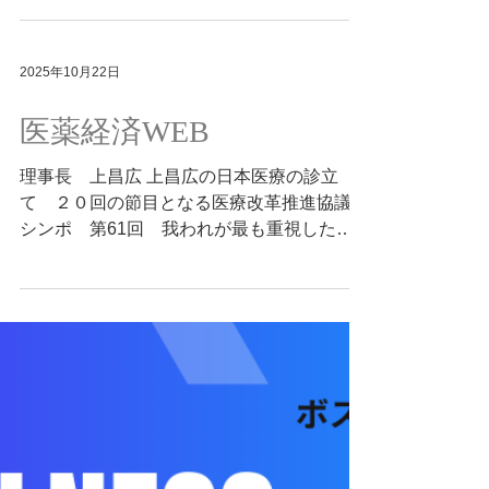
インターン グリフィラ・トルソン、東大法
/179864 英国の「廊下診療」から見える、日
科大学院で学ぶ研究員 原田眞道らが、それ
本の医療危機と制度の歪み 英国では現在、
ぞれの成長と実践の軌跡を語ります。 著者
入院患者の5人に1人が廊下で治療を受ける
2025年10月22日
が良きメンターとの出会いを経て実感し
という「野戦病院」のような光景が現実とな
た“合宿型の対話”を原点とする人材育成の精
っています。NHS（国民保健サービス）の
医薬経済WEB
神は、今も本シンポジウムの核として息づい
財政難や人手不足の影響で、「コリドー（廊
ています。 📝 参加申込・登壇者情報はこち
下）診療」が常態化し、プライバシーや安全
理事長 上昌広 上昌広の日本医療の診立
ら https://www.genbasympo.jp/ Summary by
性が損なわれたままの医療提供が続いていま
て ２０回の節目となる医療改革推進協議会
す。 一方、日本でも医療提供体制の脆弱さ
シンポ 第61回 我われが最も重視した活
が深刻化しています。市町村立病院の86％
動は 「若手の育成」 2025年10月1日号
が経常損失を計上し、診療所の約4割が赤字
https://iyakukeizai.com/iyakukeizaiweb/detail
経営に陥るなか、IT関連企業や周辺産業には
/179859 2006年の福島県立大野病院事件を
資金が流入する一方で、医療現場は疲弊の一
契機に始まった本シンポジウムは、今年で
途をたどっています。 本稿では、こうした
20回目を迎えます。医療事故調査制度の確
利益配分の構造的な歪みを問題提起し、「誰
立、医学部新設に向けた政策提言など、これ
もが安心して医療を受けられる社会」こそ
まで多分野の議論を通じて制度改革を後押し
が、本来あるべき“豊かさ”の基準であると指
してきました。 本稿では、「20年の歩みと
摘しています。 Summary by E. Yamashita,
これから」をテーマに、医療事故、製薬マネ
ME