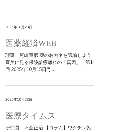
すぐ受診できる」制度が確立され、外来アク
ナンス研究所でのインターンの集大成とし
セスの即時性という安心感があります。 米
て、福井県の重度医療ケア児施設「オレンジ
HMO（ネットワーク型保険）制度に見られ
キッズケアラボ」を訪問しました。 人工呼
る合理性と、日本の国民皆保険が持つ柔軟性
吸器や胃ろうを必要とする子どもたちと、そ
2025年10月23日
——。 医療を“受ける側”の視点から考えさせ
の命に寄り添うスタッフの姿に触れ、「医学
られる一編です。 Summary by E.
の限界を超えるケアとは何か」を深く問い直
医薬経済WEB
Yamashita, MEGRI (based on original
したといいます。 訪問のきっかけは、非侵
articles authored by others).
襲的出生前検査（NIPT）の意義をめぐる議
理事 尾崎章彦 薬のおカネを議論しよう
論から。命の選別につながる可能性を前に、
直美に見る保険診療離れの「真因」 第147
研究だけでなく、現場を知る必要がある——
回 2025年10月15日号
2日間の施設滞在を経て、「不治の病の病態
https://iyakukeizai.com/iyakukeizaiweb/detail
と治療法を解明することで限界に挑戦した
/179894?pdf=true 若手医師はなぜ“直美”を選
い」との決意を強くした体験記です。 今後
ぶのか ―― 制度疲労と外科の未来を見つめ
は自己免疫疾患の研究に進むことを志し、臨
て 初期研修を終えてすぐに美容医療へ進む
2025年10月23日
床現場から離れた道であっても、「患者への
若手医師、“直美（チョクビ）”。 著者はこの
献身を胸に刻む姿勢は決して変えない」との
現象を、単なる進路選択ではなく、医療制度
医療タイムス
思いを抱き、研究者としての進路を歩み始め
と外科現場の構造疲労を映す「現代の鏡」と
ています。 Summary by E. Yamashita,
して描き出します。 保険診療の硬直性、研
研究員 坪倉正治 【コラム】ワクチン効
MEGRI (based on original article