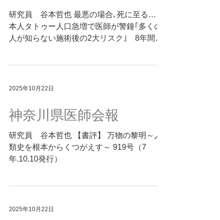
を助長する要因ともなりました。 2024年、
研究員 谷本哲也 最悪の場合､死に至る…日
政府は避難所運営ガイドラインを改訂し、こ
本人タトゥー人口急増で医師が警鐘｢多くの
れまでの「1人あたり約2㎡」という国内目
人が知らない施術後の2大リスク｣ 8年間で
安を見直し、国際的なスフィア基準（3.5
ほぼ2倍増して約140万人 2025/10/10
㎡）を明記。避難所の最低基準が国際標準に
https://president.jp/articles/-/103377 「自己表
近づこうとしています。 とはいえ、施設面
現」と「健康リスク」――タトゥーをめぐる
積や資材・人員の制約から、全ての避難所で
臨床医の視点 近年、若者を中心にタトゥー
2025年10月22日
基準を満たすのは容易ではありません。それ
をファッションや自己表現の一つとして取り
でも、改善を積み重ねる姿勢が、次の災害へ
入れる動きが広がりつつあります。 本稿で
神奈川県医師会報
の備えにつながる――。 東日本大震災、能
は、皮膚の構造や免疫反応の仕組みを踏ま
登地震に寄り添ってきた筆者だからこそ伝え
え、色素に起因するアレルギーや感染症、除
研究員 谷本哲也 【書評】 万物の黎明～人
られる一遍です。 Summary by
去の難しさといった医学的な観点からタトゥ
類史を根本からくつがえす～ 919号（7
ーのリスクを解説しました。 施術時の衛生
年.10.10発行）
基準や健康状態による留意点、家族内での対
話の工夫、制度面での日本と海外の違いなど
も取り上げられ、単なる是非論にとどまらな
い実際を紹介。 タトゥーをめぐる選択を、
2025年10月22日
医学・制度・家庭・個人の観点から重層的に