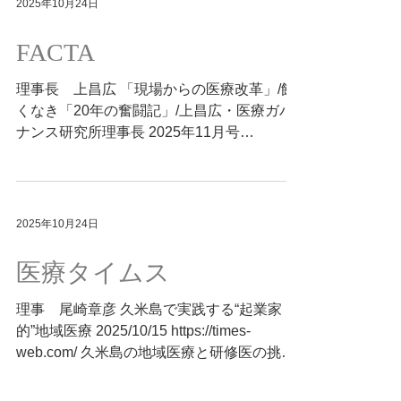
2025年10月24日
FACTA
理事長 上昌広 「現場からの医療改革」/飽
くなき「20年の奮闘記」/上昌広・医療ガバ
ナンス研究所理事長 2025年11月号
https://facta.co.jp/article/202511033.html
2006年、大野病院事件を契機に立ち上がっ
た「現場からの医療改革推進協議会」。 政
治家・医師・研究者・メディアが立場を越え
2025年10月24日
て集い、「現場」からの提言を積み重ねてき
ました。 福島復興支援、製薬マネーデータ
医療タイムス
ベースの公開、ナビタスクリニックの立ち上
げなど、現場発の実践を重ねる中で、次世代
理事 尾崎章彦 久米島で実践する“起業家
の担い手が育ち活躍を続けています。 「官
的”地域医療 2025/10/15 https://times-
でない公」として、しがらみのない独立した
web.com/ 久米島の地域医療と研修医の挑戦
立場から、医療と社会を動かす力を―― 筆
――常磐病院からの初派遣 沖縄・久米島病
者が歩んできた道の一端を辿る総括です。
院に研修医受け入れの挨拶に訪れた筆者。