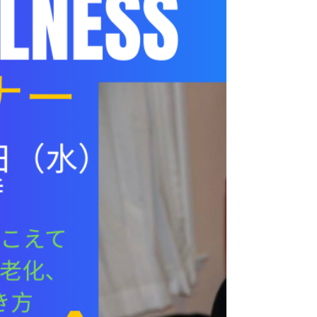
ー、災害復興、人材育成など、全14セッシ
ョンの主な登壇者を紹介しています。 とり
わけ著者が重視しているのは「若者の育
成」。創設期に運営を担った学生や、インタ
ーン経験を経て国内外で活躍する若者たちが
登壇し、成長と実践の軌跡を語る予定です。
合宿を原点とする「対話を通じた人材育成」
の精神は、今も本シンポジウムの核として息
づいています。 📝 参加申込・登壇者情報は
こちら https://www.genbasympo.