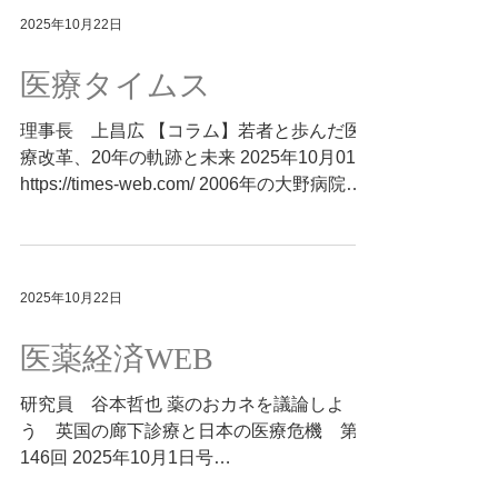
す。 Summary by E. Yamashita, MEGRI
を中心に策定された「スフィア基準」は、緊
2025年10月22日
(based on original articles authored by
急人道支援の現場で“人間らしい生活”を守る
others).
ための最低条件を定めたものです。 居住空
医療タイムス
間は1人あたり3.5㎡、1日あたりの水は15リ
ットル以上、トイレは20人に1基――。この
理事長 上昌広 【コラム】若者と歩んだ医
基準は、快適さではなく健康と尊厳を守るた
療改革、20年の軌跡と未来 2025年10月01日
めの「最低限」とされ、現在では国連機関や
https://times-web.com/ 2006年の大野病院事
国際NGOの間で広く用いられています。 近
件を契機に始まった「現場からの医療改革推
年の能登半島地震の避難所でも、なお基準に
進協議会シンポジウム」は、今年で20回目
は届きませんでした。次の災害に向け、少し
の節目を迎えます。医療事故調査制度の確立
でも近づける努力が命と尊厳を守る力になり
や医学部新設に向けた政策提言など、多分野
2025年10月22日
ます。限られた物資・人員の中での対応には
で制度改革を後押ししてきました。 本稿で
困難も伴いますが、著者は“最低限の基準”へ
は、医療事故、災害復興、医療資源配分、人
医薬経済WEB
の継続的な歩み寄りの大切さを伝えていま
材育成など全14セッションの主な登壇者も
す。 Summary by E. Yamashita, MEGRI
紹介しています。 特に著者が重視するのは
研究員 谷本哲也 薬のおカネを議論しよ
(based on
「若者の育成」。コラボクリニック（現 ナ
う 英国の廊下診療と日本の医療危機 第
ビタスクリニック ）の運営に携わった平川
146回 2025年10月1日号
知秀氏（起業家）、災害医療を学ぶ当研究所
https://iyakukeizai.com/iyakukeizaiweb/detail