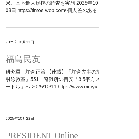
修制度の限界、外科医に根付いた過重労働
果、国内最大規模の調査を実施 2025年10月
――。 若手が外科を敬遠する背景を考察
08日 https://times-web.com/ 個人差のある免
し、「選ばれる外科」への転換を、現場の実
疫応答に注目した、地域と歩むワクチン研究
践を交えて提案します。 直美現象から目を
福島県の住民約2,500人を対象に、mRNAワ
背けず、若手の視点に立った外科の再設計が
クチン接種後の抗体推移を縦断的に追跡した
求められています。 Summary by E.
大規模調査から、「耐久型」「脆弱型」「急
2025年10月22日
Yamashita, MEGRI (based on original
速低下型」と分類された抗体応答が、ブレイ
articles authored by others).
クスルー感染のリスク層別化に有用な可能性
福島民友
が示唆されました。 この研究は、震災後に
地域で築かれた検査体制と、住民の皆さんの
研究員 坪倉正治 【連載】「坪倉先生の放
理解と協力によって支えられてきたもので
射線教室」551 避難所の目安「3.5平方メ
す。 科学の記録を社会に還元し、「協力し
ートル」へ 2025/10/11 https://www.minyu-
てよかった」と思っていただける形で届けた
net.com/news/detail/2025101108380641749
い——著者の感謝と信念が込められた一編で
「避難所基準」はどう変わったのか ―― 東
す。 Summary by E. Yamashita, MEGRI
日本大震災の教訓と、国際標準への一歩 東
(based on original articles authored by
日本大震災と原発事故を機に、避難所の在り
2025年10月22日
others).
方は大きく見直されました。 当時の避難生
活では、狭さ・プライバシー・衛生面の問題
PRESIDENT Online
が深刻であり、災害後の健康被害やストレス