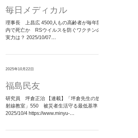
考察した一編です。 Summary by E.
毎日メディカル
Yamashita, MEGRI (based on original
articles authored by others).
理事長 上昌広 4500人もの高齢者が毎年院
内で死亡か RSウイルスを防ぐワクチンの
実力は？ 2025/10/07
https://medical.mainichi.jp/articles/20251006/
mmd/00m/411/005000c RSウイルスは、毎
年6万人以上の高齢者が入院し、約4,500人
が死亡すると推計される呼吸器感染症です。
2025年10月22日
本稿では、最新の3つの研究をもとに、高齢
者向けワクチンや抗体薬の有効性、安全性、
福島民友
効果の持続性を解説しました。一方で、免疫
不全者や心疾患を持つ人への効果は限定的
研究員 坪倉正治 【連載】「坪倉先生の放
で、今後の課題も指摘されています。 ワク
射線教室」550 被災者生活守る最低基準
チンや抗体薬が高額な任意接種にとどまって
2025/10/4 https://www.minyu-
いる現状をふまえ、著者は、公費助成と価格
net.com/news/detail/2025100410163541513
見直しの必要性を訴えるとともに、主治医と
緊急人道支援の国際基準「スフィア基準」
相談の上で接種を検討することを勧めていま
と、日本の避難所の課題 1997年に国際NGO