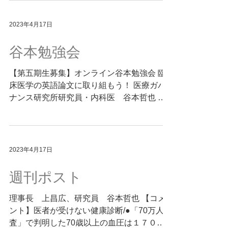
.html?DETAIL
2023年4月17日
谷本勉強会
【第五期生募集】オンライン谷本勉強会 臨
床医学の英語論文に取り組もう！ 医療ガバ
ナンス研究所研究員・内科医 谷本哲也 臨
床医学に関する生涯学習の一環として、有志
とともに英語論文に取り組む活動を2012年
より毎週続けています。通称、谷本勉強会と
呼ばれています。日中の診療業務が...
2023年4月17日
週刊ポスト
理事長 上昌広、研究員 谷本哲也 【コメ
ント】医者が受けない健康診断/●「70万人調
査」で判明した70歳以上の血圧は１７０で