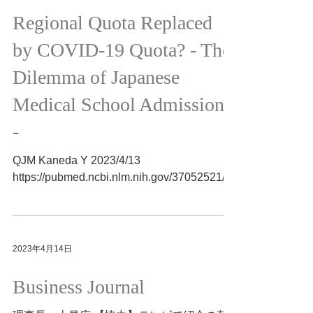
Regional Quota Replaced
by COVID-19 Quota? - The
Dilemma of Japanese
Medical School Admissions
-
QJM Kaneda Y 2023/4/13
https://pubmed.ncbi.nlm.nih.gov/37052521/
2023年4月14日
Business Journal