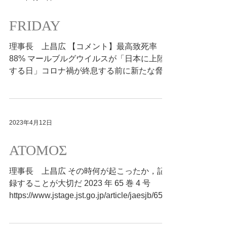
FRIDAY
理事長 上昌広 【コメント】最高致死率
88% マールブルグウイルスが「日本に上陸
する日」コロナ禍が終息する前に新たな脅威
が…… 2023.4.6
https://friday.gold/article/153735
2023年4月12日
ATOMOΣ
理事長 上昌広 その時何が起こったか，記
録することが大切だ 2023 年 65 巻 4 号
https://www.jstage.jst.go.jp/article/jaesjb/65/4/
65_209/_article/-char/ja/