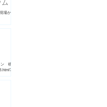
ウム
 現場から
チン 積
html?