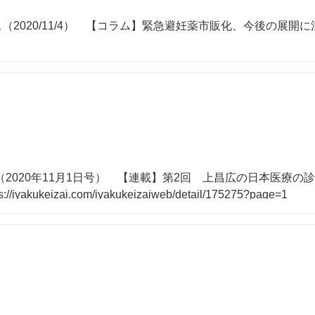
（2020/11/4） 【コラム】緊急避妊薬市販化、今後の展開に
（2020年11月1日号） 【連載】第2回 上昌広の日本医療の
ukeizai.com/iyakukeizaiweb/detail/175275?page=1