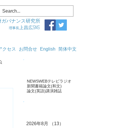
療ガバナンス研究所
上昌広SNS
理事長
アクセス
お問合せ
English
简体中文
タグ
NEWS
WEB
テレビ
ラジオ
新聞
書籍
論文(和文)
論文(英語)
講演
雑誌
アーカイブ
2026年8月
（13）
13件の記事