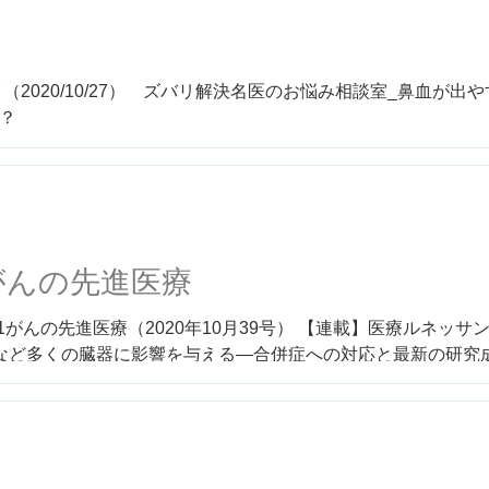
（2020/10/27） ズバリ解決名医のお悩み相談室_鼻血が出
？
がんの先進医療
がんの先進医療（2020年10月39号） 【連載】医療ルネッサン
など多くの臓器に影響を与える―合併症への対応と最新の研究
ne/late...