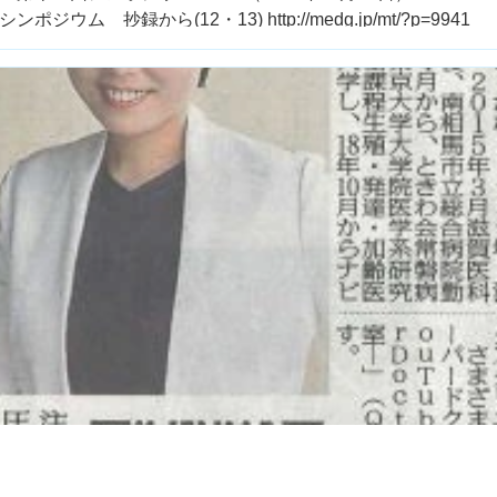
 抄録から(12・13) http://medg.jp/mt/?p=9941