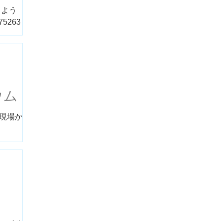
論しよう
75263
ウム
 現場から