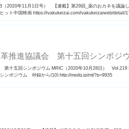
B（2020年11月1日号） 【連載】第29回_薬のおカネを議
ttps://iyakukeizai.com/iyakukeizaiweb/detail/1
改革推進協議会 第十五回シンポジ
五回シンポジウム MRIC（2020年10月28日） Vol.219
 抄録から(10) http://medg.jp/mt/?p=9935