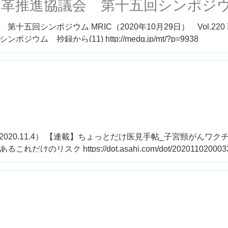
改革推進協議会 第十五回シンポジ
五回シンポジウム MRIC（2020年10月29日） Vol.220
 抄録から(11) http://medg.jp/mt/?p=9938
.（2020.11.4） 【連載】ちょっとだけ医見手帖_子宮頸がんワク
リスク https://dot.asahi.com/dot/2020110200033.