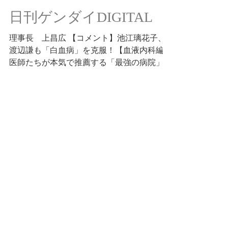
日刊ゲンダイDIGITAL
理事長 上昌広 【コメント】池江璃花子、
渡辺謙も「白血病」を克服！【血液内科編】
医師たちが本気で推薦する「最強の病院」は
ここだ！ 2023.11.18
https://gendai.media/articles/-/118731
2023年11月22日
FACTA
理事長 上昌広 上昌広流「若者を育てる」
舞台づくり 近く医療改革推進協議会が主催
するシンポジウムの隠れた目論見は、如何に
多くの学生に登壇してもらえるか。彼らの勇
姿をご覧いただきたい！ 2023年12月号
https://facta.co.jp/article/2023120...