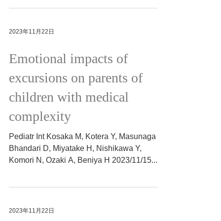
は？ 2023.11.20 https://www.news-
postseven.com/archives/2023...
2023年11月22日
Emotional impacts of
excursions on parents of
children with medical
complexity
Pediatr Int Kosaka M, Kotera Y, Masunaga H,
Bhandari D, Miyatake H, Nishikawa Y,
Komori N, Ozaki A, Beniya H 2023/11/15...
2023年11月22日