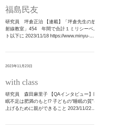
福島民友
研究員 坪倉正治 【連載】「坪倉先生の放
射線教室」454 年間で合計１ミリシーベル
ト以下に 2023/11/18 https://www.minyu-
net.com/kenkou/housyasen/FM20231118-
819642.php
2023年11月23日
with class
研究員 森田麻里子 【QAインタビュー】睡
眠不足は肥満のもと!? 子どもの“睡眠の質”を
上げるために親ができること 2023/11/22
https://withonline.jp/with-
class/education/nemuri-lab/SJaAA